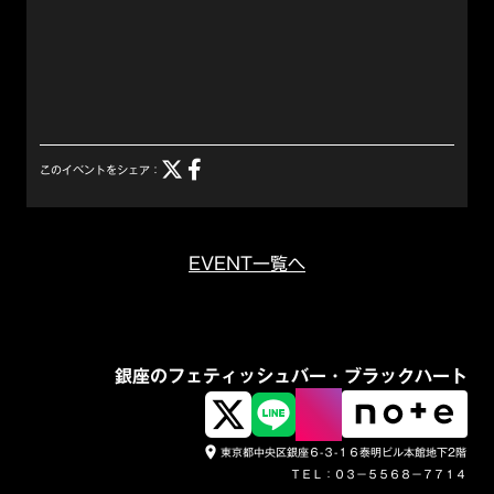
このイベントをシェア：
EVENT一覧へ
銀座のフェティッシュバー・ブラックハート
東京都中央区銀座６-３-１６泰明ビル本館地下2階
place
ＴＥＬ：０３－５５６８－７７１４