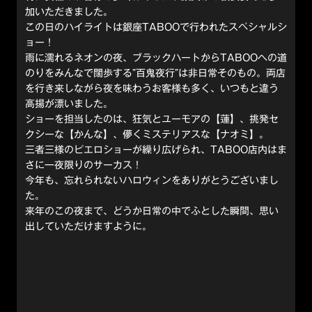
加いただきました。
この日のハイライトは銀座TABOOで行われたスペシャルシ
ョー！
雨に濡れるネオンの夜、ブラックハートからTABOOへの道
のりをみんなで闊歩する”百鬼夜行”は非日常そのもの。両店
を行き来しながら夜を味わうお客様も多く、いつもと違う
高揚が漂いました。
ショーを担当したのは、狂気とユーモアの【蓮】、挑発セ
クシーな【かんな】、儚くミステリアスな【ナオミ】。
三者三様のピエロショーが繰り広げられ、TABOO店内はま
さに一夜限りのサーカス！
今年も、忘れられないハロウィンをありがとうございまし
た。
来年のこの夜まで、どうか日常の中でふとした瞬間、思い
出していただけますように。