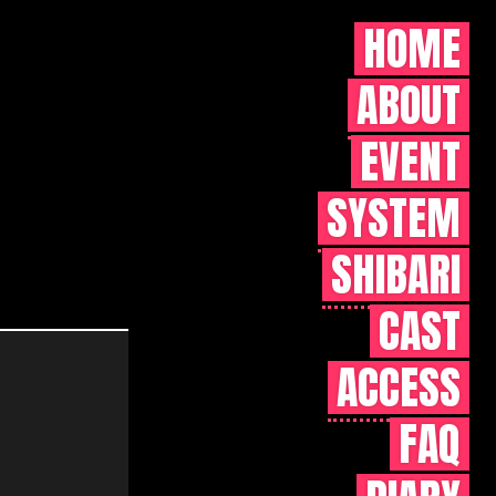
HOME
ABOUT
EVENT
SYSTEM
SHIBARI
CAST
ACCESS
FAQ