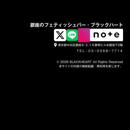
銀座のフェティッシュバー・ブラックハート
東京都中央区銀座６-３-１６泰明ビル本館地下2階
place
ＴＥＬ：０３－５５６８－７７１４
© 2026 BLACKHEART All Rights Reserved
本サイトの内容の無断転載・再利用を禁じます。