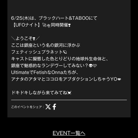
6/25(木)は、ブラックハート&TABOOにて
【UFOナイト】🚀🛸同時開催❣️
＼ようこそ❣️／
ここは銀座という名の銀河に浮かぶ
フェティッシュプラネット🪐
キャストに擬態した色とりどりの地球外生命体と、
銀座で魅惑的なランデヴーしてみない？👽🩷
UltimateでFetishなOnnaたちが、
アナタのアタマとココロをアブダクションしちゃうYO💋
ドキドキしながら来てみてね💓
このイベントをシェア：
EVENT一覧へ