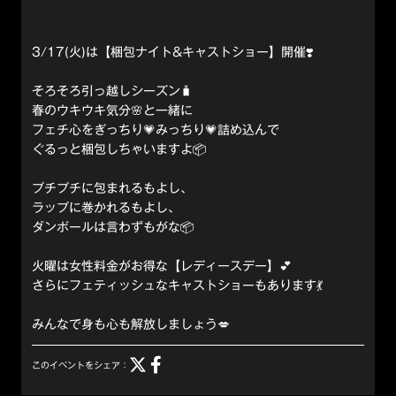
3/17(火)は【梱包ナイト&キャストショー】開催❣️
そろそろ引っ越しシーズン🧳
春のウキウキ気分🌸と一緒に
フェチ心をぎっちり💗みっちり💗詰め込んで
ぐるっと梱包しちゃいますよ📦
プチプチに包まれるもよし、
ラップに巻かれるもよし、
ダンボールは言わずもがな📦
火曜は女性料金がお得な【レディースデー】💕
さらにフェティッシュなキャストショーもあります💃
みんなで身も心も解放しましょう💋
このイベントをシェア：