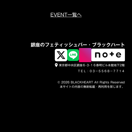
EVENT一覧へ
銀座のフェティッシュバー・ブラックハート
東京都中央区銀座６-３-１６泰明ビル本館地下2階
place
ＴＥＬ：０３－５５６８－７７１４
© 2026 BLACKHEART All Rights Reserved
本サイトの内容の無断転載・再利用を禁じます。