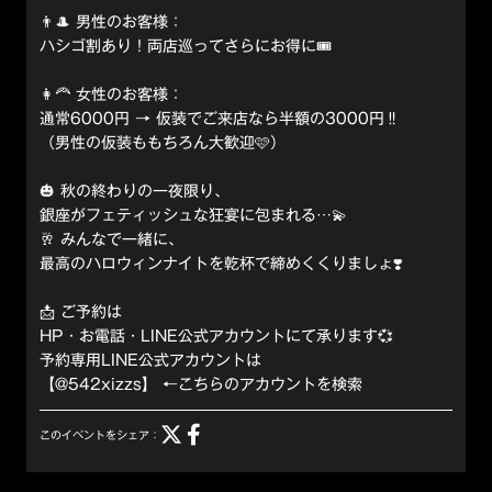
👨‍🎩 男性のお客様：
ハシゴ割あり！両店巡ってさらにお得に🎟️
👩‍🦰 女性のお客様：
通常6000円 → 仮装でご来店なら半額の3000円‼️
（男性の仮装ももちろん大歓迎🩷）
🎃 秋の終わりの一夜限り、
銀座がフェティッシュな狂宴に包まれる…💫
🥂 みんなで一緒に、
最高のハロウィンナイトを乾杯で締めくくりましょ❣️
📩 ご予約は
HP・お電話・LINE公式アカウントにて承ります💞
予約専用LINE公式アカウントは
【@542xizzs】 ←こちらのアカウントを検索
このイベントをシェア：