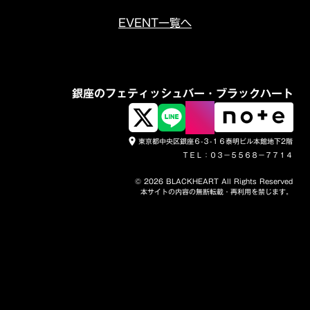
EVENT一覧へ
銀座のフェティッシュバー・ブラックハート
東京都中央区銀座６-３-１６泰明ビル本館地下2階
place
ＴＥＬ：０３－５５６８－７７１４
© 2026 BLACKHEART All Rights Reserved
本サイトの内容の無断転載・再利用を禁じます。