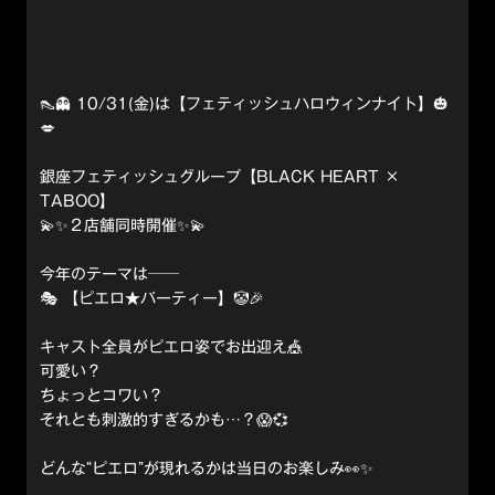
👠👻 10/31(金)は【フェティッシュハロウィンナイト】🎃
💋
銀座フェティッシュグループ【BLACK HEART ×
TABOO】
💫✨２店舗同時開催✨💫
今年のテーマは──
🎭 【ピエロ★パーティー】🤡🎉
キャスト全員がピエロ姿でお出迎え🎪
可愛い？
ちょっとコワい？
それとも刺激的すぎるかも…？😱💞
どんな“ピエロ”が現れるかは当日のお楽しみ👀✨