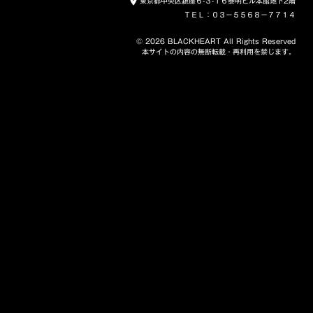
東京都中央区銀座６-３-１６泰明ビル本館地下2階
place
ＴＥＬ：０３－５５６８－７７１４
© 2026 BLACKHEART All Rights Reserved
本サイトの内容の無断転載・再利用を禁じます。