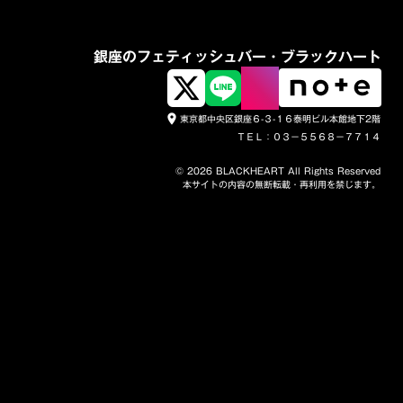
銀座のフェティッシュバー・ブラックハート
東京都中央区銀座６-３-１６泰明ビル本館地下2階
place
ＴＥＬ：０３－５５６８－７７１４
© 2026 BLACKHEART All Rights Reserved
本サイトの内容の無断転載・再利用を禁じます。