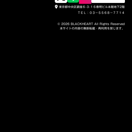
東京都中央区銀座６-３-１６泰明ビル本館地下2階
place
ＴＥＬ：０３－５５６８－７７１４
© 2026 BLACKHEART All Rights Reserved
本サイトの内容の無断転載・再利用を禁じます。